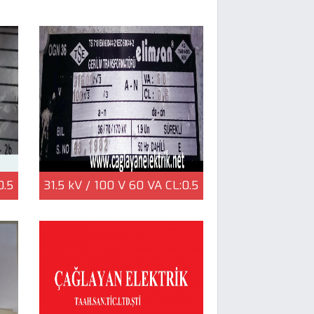
0.5
31.5 kV / 100 V 60 VA CL:0.5
2a-
GERİLİM TRAFOSU a-n - 2.EL |
rik
Çağlayan Elektrik