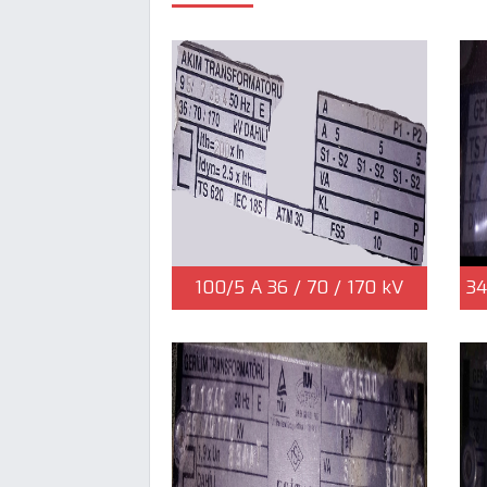
100/5 A 36 / 70 / 170 kV
34
Dahili Ith 200xIn Idyn 2,5xIth
GE
30 VA Sınıf 5P FS5 Koruma
S1-S2 TS 620 IEC 185 OG
Akım Trafo | Çağlayan