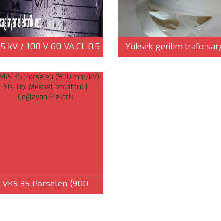
.5 kV / 100 V 60 VA CL:0.5
Yüksek gerilim trafo sar
ERİLİM TRAFOSU - 2.EL |
bez bant | Çağlayan Elekt
Çağlayan Elektrik
VKS 35 Porselen (900
mm/kV) Sis Tipi Mesnet