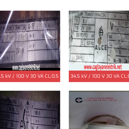
.5 kV / 100 V 30 VA CL:0.5
34.5 kV / 100 V 30 VA CL:
RİLİM TRAFOSU a-b - 2.EL |
GERİLİM TRAFOSU 1a-1b-
Çağlayan Elektrik
2b - 2.EL | Çağlayan Elekt