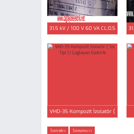
Elektrik
31.5 kV / 100 V 60 VA CL:0.5
31
GERİLİM TRAFOSU 1a1n 2a2n
G
- 2.EL | Çağlayan Elektrik
VHD-35 Kompozit İzolatör (
Sis Tipi ) | Çağlayan Elektrik
Sonraki
Sonuncu