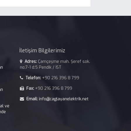
İletişim Bilgilerimiz
Adres:
Çamçeşme mah. Şeref sok.
an
no:7-1 d:5 Pendik / İST
Telefon:
+90 216 396 8 799
Fax:
+90 216 396 8 799
an
Email:
info@caglayanelektrik.net
kal ve
nde