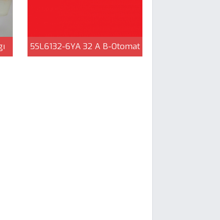
gı
5SL6132-6YA 32 A B-Otomat
rik
Sigorta , 6kA Siemens |
Çağlayan Elektrik