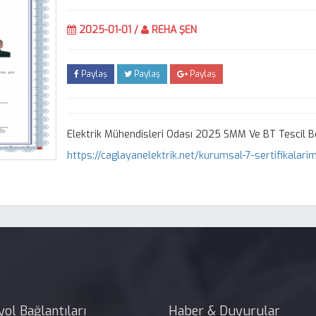
2025-01-01 /
REHA ŞEN
Paylaş
Paylaş
Paylaş
Elektrik Mühendisleri Odası 2025 SMM Ve BT Tescil Be
https://caglayanelektrik.net/kurumsal-7-sertifikalarim
yol Bağlantıları
Haber & Duyurular