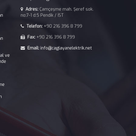
Adres:
Çamçeşme mah. Şeref sok.
an
no:7-1 d:5 Pendik / İST
Telefon:
+90 216 396 8 799
Fax:
+90 216 396 8 799
an
Email:
info@caglayanelektrik.net
kal ve
nde
tme
n