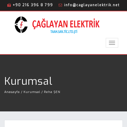
+90 216 396 8 799
info@caglayanelektrik.net
Toggle
navigat
Kurumsal
Anasayfa
/ Kurumsal / Reha ŞEN