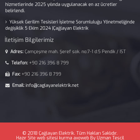
hizmetlerinde 2025 yılında uygulanacak en az ücretler
belirlendi.
Yüksek Gerilim Tesisleri İşletme Sorumluluğu Yönetmeliğinde
değişiklik 5 Ekim 2024 |Çağlayan Elektrik
İletişim Bilgilerimiz
Adres:
Çamçeşme mah. Şeref sok. no:7-1 d:5 Pendik / İST
Telefon:
+90 216 396 8 799
Fax:
+90 216 396 8 799
Email:
info@caglayanelektrik.net
© 2018 Çağlayan Elektrik. Tüm Hakları Saklıdır.
Hazır Site
web sitesi kurma
axoweb
By
Uzman Tescil