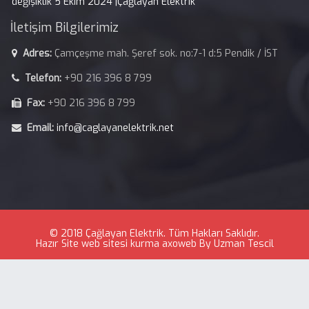
değişiklik 5 Ekim 2024 |Çağlayan Elektrik
İletişim Bilgilerimiz
Adres:
Çamçeşme mah. Şeref sok. no:7-1 d:5 Pendik / İST
Telefon:
+90 216 396 8 799
Fax:
+90 216 396 8 799
Email:
info@caglayanelektrik.net
© 2018 Çağlayan Elektrik. Tüm Hakları Saklıdır.
Hazır Site
web sitesi kurma
axoweb
By
Uzman Tescil