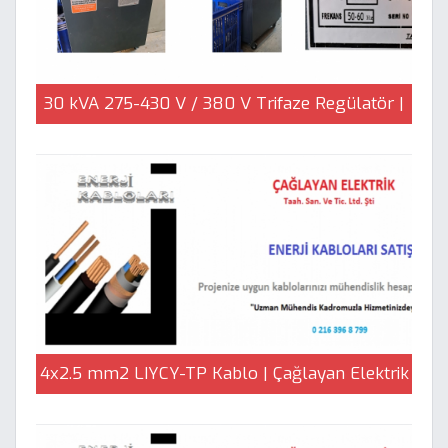
30 kVA 275-430 V / 380 V Trifaze Regülatör |
Çağlayan Elektrik
4x2.5 mm2 LIYCY-TP Kablo | Çağlayan Elektrik