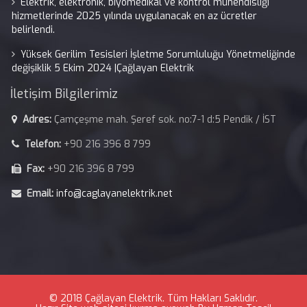
Elektrik, elektronik, biyomedikal ve kontrol mühendisliği
hizmetlerinde 2025 yılında uygulanacak en az ücretler
belirlendi.
Yüksek Gerilim Tesisleri İşletme Sorumluluğu Yönetmeliğinde
değişiklik 5 Ekim 2024 |Çağlayan Elektrik
İletişim Bilgilerimiz
Adres:
Çamçeşme mah. Şeref sok. no:7-1 d:5 Pendik / İST
Telefon:
+90 216 396 8 799
Fax:
+90 216 396 8 799
Email:
info@caglayanelektrik.net
© 2018 Çağlayan Elektrik. Tüm Hakları Saklıdır.