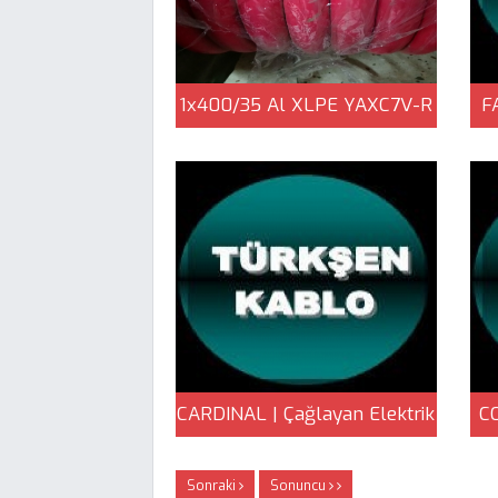
1x400/35 Al XLPE YAXC7V-R
F
Kablo | Çağlayan Elektrik
CARDINAL | Çağlayan Elektrik
CO
Sonraki
Sonuncu