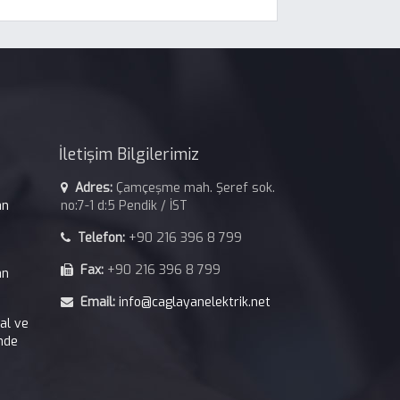
İletişim Bilgilerimiz
Adres:
Çamçeşme mah. Şeref sok.
an
no:7-1 d:5 Pendik / İST
Telefon:
+90 216 396 8 799
Fax:
+90 216 396 8 799
an
Email:
info@caglayanelektrik.net
kal ve
nde