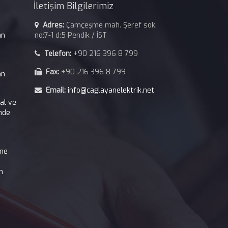
İletişim Bilgilerimiz
Adres:
Çamçeşme mah. Şeref sok.
an
no:7-1 d:5 Pendik / İST
Telefon:
+90 216 396 8 799
Fax:
+90 216 396 8 799
an
Email:
info@caglayanelektrik.net
kal ve
nde
tme
n