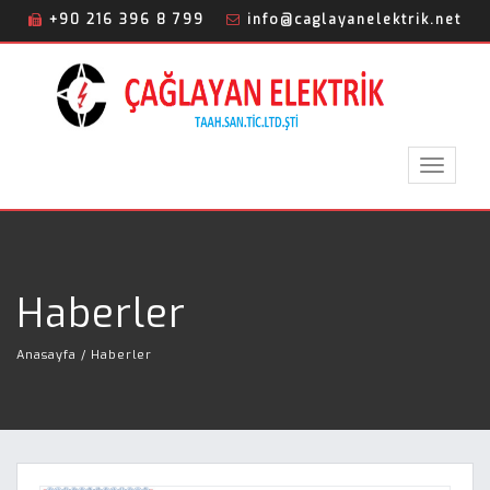
+90 216 396 8 799
info@caglayanelektrik.net
Toggle
navigat
Haberler
Anasayfa
/ Haberler