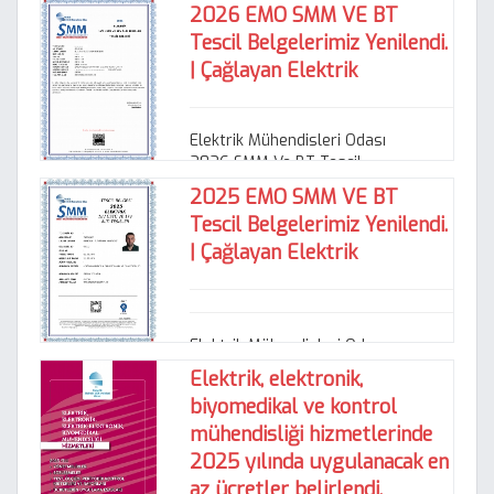
2026 EMO SMM VE BT
Tescil Belgelerimiz Yenilendi.
| Çağlayan Elektrik
Elektrik Mühendisleri Odası
2026 SMM Ve BT Tescil
Belgelerimiz yenilendi.
2025 EMO SMM VE BT
https://caglayanelektrik.net/kurums
Tescil Belgelerimiz Yenilendi.
| Çağlayan Elektrik
Elektrik Mühendisleri Odası
2025 SMM Ve BT Tescil
Elektrik, elektronik,
Belgelerimiz yenilendi.
biyomedikal ve kontrol
https://caglayanelektrik.ne
mühendisliği hizmetlerinde
2025 yılında uygulanacak en
az ücretler belirlendi.