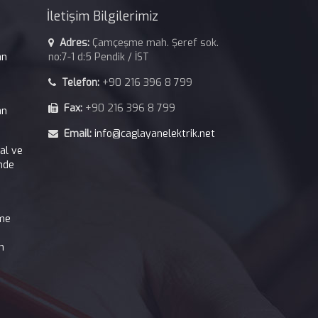
İletişim Bilgilerimiz
Adres:
Çamçeşme mah. Şeref sok.
an
no:7-1 d:5 Pendik / İST
Telefon:
+90 216 396 8 799
Fax:
+90 216 396 8 799
an
Email:
info@caglayanelektrik.net
kal ve
nde
tme
n