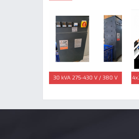
30 kVA 275-430 V / 380 V
4x
Trifaze Regülatör | Çağlayan
Elektrik