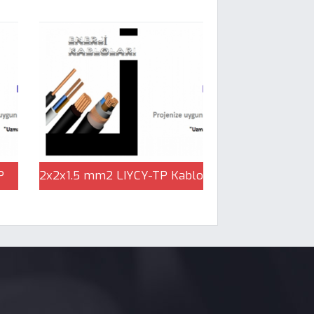
P
2x2x1.5 mm2 LIYCY-TP Kablo
k
| Çağlayan Elektrik