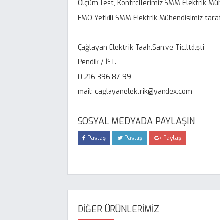
Ölçüm,Test, Kontrollerimiz SMM Elektrik Mü
EMO Yetkili SMM Elektrik Mühendisimiz tara
Çağlayan Elektrik Taah.San.ve Tic.ltd.şti
Pendik / İST.
0 216 396 87 99
mail: caglayanelektrik@yandex.com
SOSYAL MEDYADA PAYLAŞIN
Paylaş
Paylaş
Paylaş
DİĞER ÜRÜNLERİMİZ