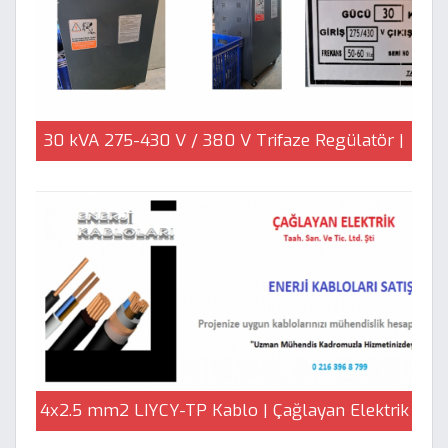
30 kVA 275-430 V / 380 V Trifaze Regülatör |
Çağlayan Elektrik
4x2.5 mm2 LIYCY-TP Kablo | Çağlayan Elektrik