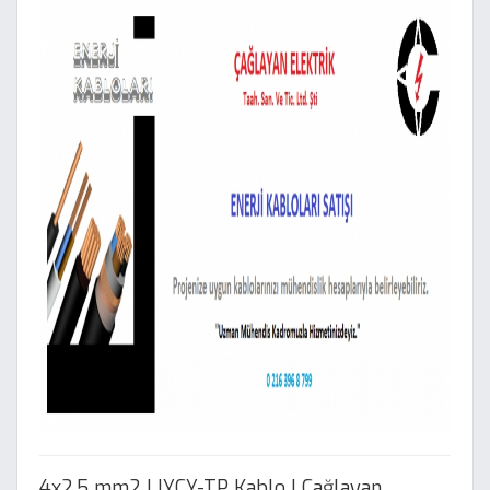
4x2.5 mm2 LIYCY-TP Kablo | Çağlayan