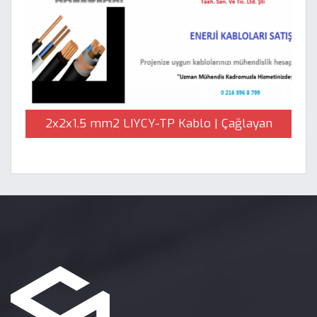
2x2x1.5 mm2 LIYCY-TP Kablo | Çağlayan
Elektrik