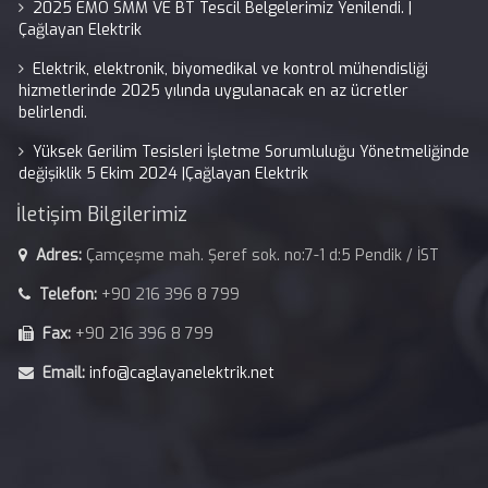
2025 EMO SMM VE BT Tescil Belgelerimiz Yenilendi. |
Çağlayan Elektrik
Elektrik, elektronik, biyomedikal ve kontrol mühendisliği
hizmetlerinde 2025 yılında uygulanacak en az ücretler
belirlendi.
Yüksek Gerilim Tesisleri İşletme Sorumluluğu Yönetmeliğinde
değişiklik 5 Ekim 2024 |Çağlayan Elektrik
İletişim Bilgilerimiz
Adres:
Çamçeşme mah. Şeref sok. no:7-1 d:5 Pendik / İST
Telefon:
+90 216 396 8 799
Fax:
+90 216 396 8 799
Email:
info@caglayanelektrik.net